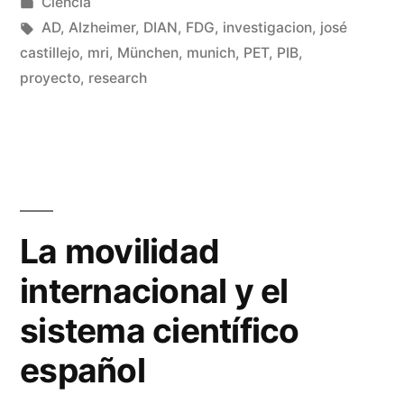
por
Publicado
Ciencia
en
Etiquetas:
AD
,
Alzheimer
,
DIAN
,
FDG
,
investigacion
,
josé
castillejo
,
mri
,
München
,
munich
,
PET
,
PIB
,
De
proyecto
,
research
un
co
en
Un
pr
te
La movilidad
internacional y el
sistema científico
español