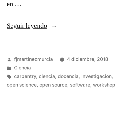
en …
«Software
Seguir leyendo
Carpentry
Workshop
Publicado
fjmartinezmurcia
4 diciembre, 2018
en
por
Publicado
Ciencia
el
en
Etiquetas:
carpentry
,
ciencia
,
docencia
,
investigacion
,
IFT
open science
,
open source
,
software
,
workshop
De
un
e
co
ICMAT
en
So
del
Ca
CSIC»
Wo