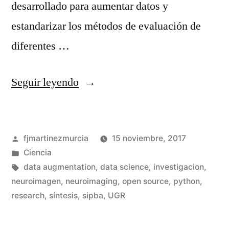
desarrollado para aumentar datos y
estandarizar los métodos de evaluación de
diferentes …
«Síntesis
Seguir leyendo
de
imágenes
Publicado
fjmartinezmurcia
15 noviembre, 2017
cerebrales
por
Publicado
Ciencia
en
en
Etiquetas:
data augmentation
,
data science
,
investigacion
,
Python»
neuroimagen
,
neuroimaging
,
open source
,
python
,
De
research
,
síntesis
,
sipba
,
UGR
un
co
en