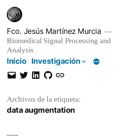
Saltar
al
contenido
Fco. Jesús Martínez Murcia
Biomedical Signal Processing and
Analysis
Inicio
Investigación
Email
Twitter
LinkedIn
GitHub
Orcid
Archivos de la etiqueta:
data augmentation