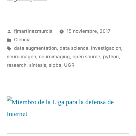
de
imágenes
Publicado
fjmartinezmurcia
15 noviembre, 2017
cerebrales
por
Publicado
Ciencia
en
en
Etiquetas:
data augmentation
,
data science
,
investigacion
,
Python»
neuroimagen
,
neuroimaging
,
open source
,
python
,
De
research
,
síntesis
,
sipba
,
UGR
un
co
en
Sín
de
im
ce
en
Py