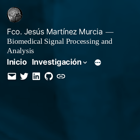
Saltar
al
contenido
Fco. Jesús Martínez Murcia
Biomedical Signal Processing and
Analysis
Inicio
Investigación
Email
Twitter
LinkedIn
GitHub
Orcid