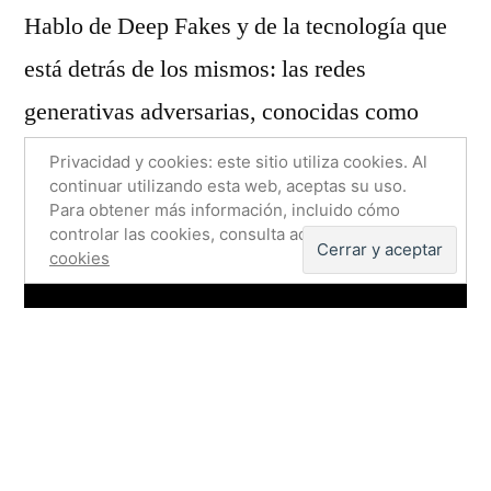
Desgranand
Hablo de Deep Fakes y de la tecnología que
la
está detrás de los mismos: las redes
Ciencia
generativas adversarias, conocidas como
6:
RepliGANtes
GANs, todo ambientado en Blade Runner,
Privacidad y cookies: este sitio utiliza cookies. Al
continuar utilizando esta web, aceptas su uso.
por supuesto. Espero que os guste!
Para obtener más información, incluido cómo
controlar las cookies, consulta aquí:
Política de
cookies