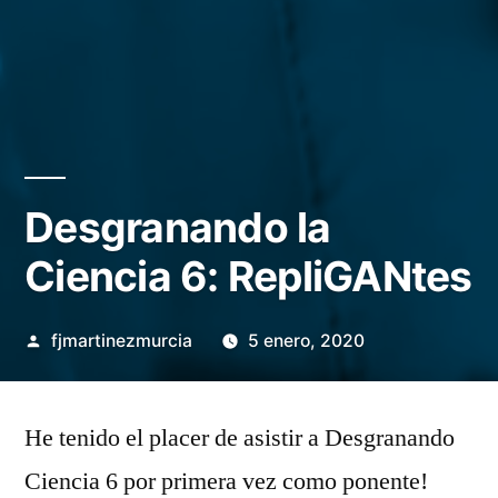
Desgranando la
Ciencia 6: RepliGANtes
Publicado
fjmartinezmurcia
5 enero, 2020
por
Deja
un
He tenido el placer de asistir a Desgranando
comentario
Ciencia 6 por primera vez como ponente!
en