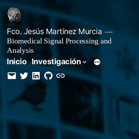
Saltar
al
contenido
Fco. Jesús Martínez Murcia
Biomedical Signal Processing and
Analysis
Inicio
Investigación
Email
Twitter
LinkedIn
GitHub
Orcid