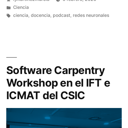
–
por
Publicado
Ciencia
Episodio
en
Etiquetas:
ciencia
,
docencia
,
podcast
,
redes neuronales
1»
Deja
un
comen
en
Podca
Efect
Software Carpentry
Moiré
Workshop en el IFT e
–
Episo
ICMAT del CSIC
1