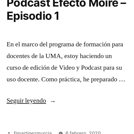
Podcast Efecto Moiré –
El
Episodio 1
co
En el marco del programa de formación para
docentes de la UMA, estoy haciendo un
curso de edición de Video y Podcast para su
uso docente. Como práctica, he preparado …
«Podcast
Seguir leyendo
Efecto
Moiré
Publicado
fjmartinezmurcia
6 febrero, 2020