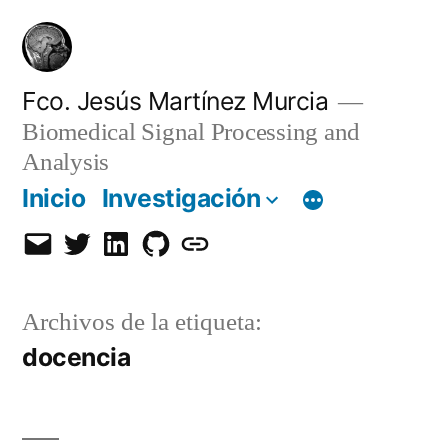
Saltar
al
contenido
Fco. Jesús Martínez Murcia
Biomedical Signal Processing and
Analysis
Inicio
Investigación
Email
Twitter
LinkedIn
GitHub
Orcid
Archivos de la etiqueta:
docencia