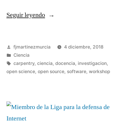
«Software
Seguir leyendo
Carpentry
Workshop
Publicado
fjmartinezmurcia
4 diciembre, 2018
en
por
Publicado
Ciencia
el
en
Etiquetas:
carpentry
,
ciencia
,
docencia
,
investigacion
,
IFT
open science
,
open source
,
software
,
workshop
De
un
e
co
ICMAT
en
So
del
Ca
CSIC»
Wo
en