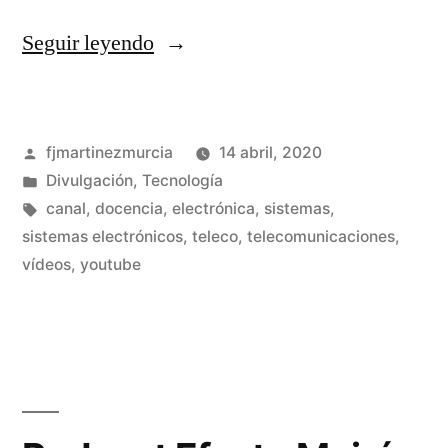
«Circuitos
Seguir leyendo
y
Sistemas
Publicado
fjmartinezmurcia
14 abril, 2020
–
por
Publicado
Divulgación
,
Tecnología
El
en
Etiquetas:
canal
,
docencia
,
electrónica
,
sistemas
,
confinamiento»
sistemas electrónicos
,
teleco
,
telecomunicaciones
,
De
vídeos
,
youtube
un
co
en
Cir
y
Si
–