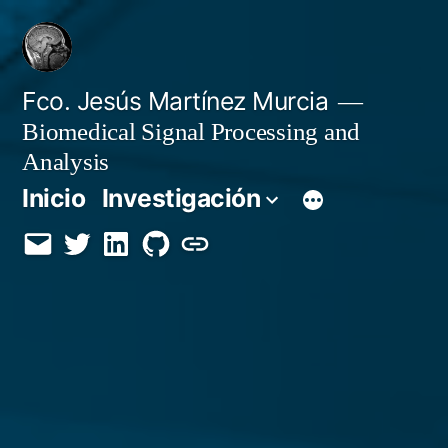
Saltar
al
contenido
Fco. Jesús Martínez Murcia
Biomedical Signal Processing and
Analysis
Inicio
Investigación
Email
Twitter
LinkedIn
GitHub
Orcid