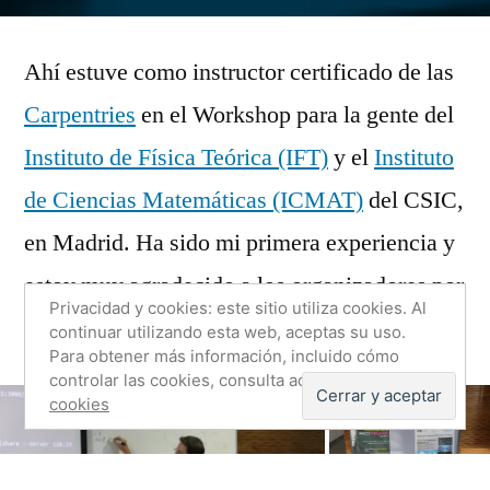
por
Deja
un
Ahí estuve como instructor certificado de las
comenta
Carpentries
en el Workshop para la gente del
en
Softwar
Instituto de Física Teórica (IFT)
y el
Instituto
Carpent
de Ciencias Matemáticas (ICMAT)
del CSIC,
Worksho
en Madrid. Ha sido mi primera experiencia y
en
el
estoy muy agradecido a los organizadores por
IFT
Privacidad y cookies: este sitio utiliza cookies. Al
contar conmigo. Muchísimas gracias a todos!
continuar utilizando esta web, aceptas su uso.
e
Para obtener más información, incluido cómo
ICMAT
controlar las cookies, consulta aquí:
Política de
del
cookies
CSIC