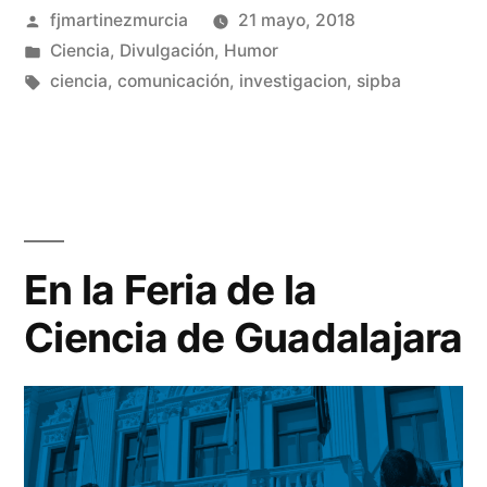
Publicado
fjmartinezmurcia
21 mayo, 2018
Final»
por
Publicado
Ciencia
,
Divulgación
,
Humor
en
Etiquetas:
ciencia
,
comunicación
,
investigacion
,
sipba
Deja
un
coment
en
Y
llegó
En la Feria de la
la
Ciencia de Guadalajara
Final