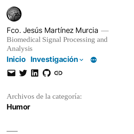
Saltar
al
contenido
Fco. Jesús Martínez Murcia
Biomedical Signal Processing and
Analysis
Inicio
Investigación
Email
Twitter
LinkedIn
GitHub
Orcid
Archivos de la categoría:
Humor