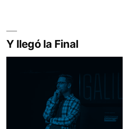
co
en
El
P-
Val
Y llegó la Final