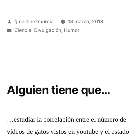
Famelab
Publicado
fjmartinezmurcia
13 marzo, 2018
2018!»
por
Publicado
Ciencia
,
Divulgación
,
Humor
en
Deja
un
comentario
en
Semifinalista
en
Alguien tiene que…
Famelab
2018!
…estudiar la correlación entre el número de
vídeos de gatos vistos en youtube y el estado