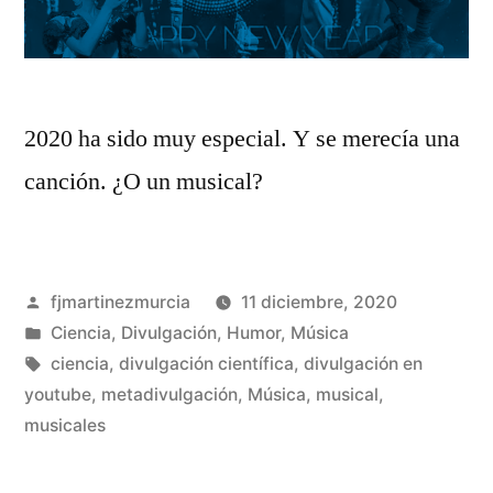
2020 ha sido muy especial. Y se merecía una
canción. ¿O un musical?
Publicado
fjmartinezmurcia
11 diciembre, 2020
por
Publicado
Ciencia
,
Divulgación
,
Humor
,
Música
en
Etiquetas:
ciencia
,
divulgación científica
,
divulgación en
youtube
,
metadivulgación
,
Música
,
musical
,
De
musicales
un
co
en