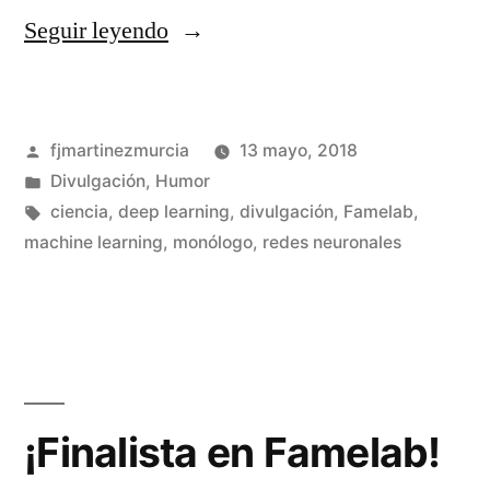
«En
Seguir leyendo
la
Feria
Publicado
fjmartinezmurcia
13 mayo, 2018
de
por
Publicado
Divulgación
,
Humor
la
en
Etiquetas:
ciencia
,
deep learning
,
divulgación
,
Famelab
,
Ciencia
machine learning
,
monólogo
,
redes neuronales
De
un
de
co
Guadalajara»
en
En
la
Fer
¡Finalista en Famelab!
de
la