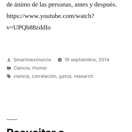
de ánimo de las personas, antes y después.
https://www.youtube.com/watch?
v=UPQb88zddIo
Publicado
fjmartinezmurcia
16 septiembre, 2014
por
Publicado
Ciencia
,
Humor
en
Etiquetas:
ciencia
,
correlación
,
gatos
,
research
Deja
un
comentario
en
Alguien
tiene