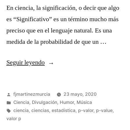
En ciencia, la significación, o decir que algo
es “Significativo” es un término mucho más
preciso que en el lenguaje natural. Es una
medida de la probabilidad de que un …
«El
Seguir leyendo
P-
Valor»
Publicado
fjmartinezmurcia
23 mayo, 2020
por
Publicado
Ciencia
,
Divulgación
,
Humor
,
Música
en
Etiquetas:
ciencia
,
ciencias
,
estadística
,
p-valor
,
p-value
,
valor p
De
un