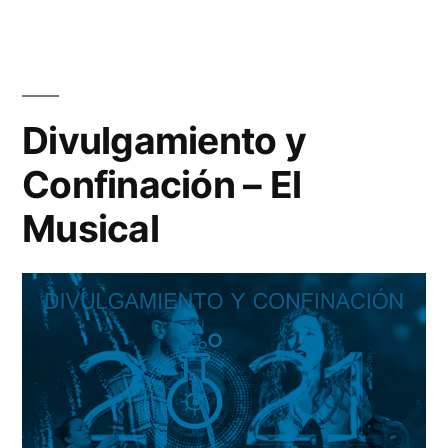
co
3»
en
Mi
Mo
Sa
Divulgamiento y
Un
Confinación – El
od
a
Musical
GP
3