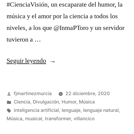
#CienciaVisión, un escaparate del humor, la
música y el amor por la ciencia a todos los
niveles, a los que @InmaPToro y un servidor
tuvieron a …
«Mi
Seguir leyendo
Modelito
Sabanero:
Publicado
fjmartinezmurcia
22 diciembre, 2020
Una
por
Publicado
Ciencia
,
Divulgación
,
Humor
,
Música
oda
en
Etiquetas:
inteligencia artificial
,
lenguaje
,
lenguaje natural
,
a
Música
,
musical
,
transformer
,
villancico
De
un
GPT-