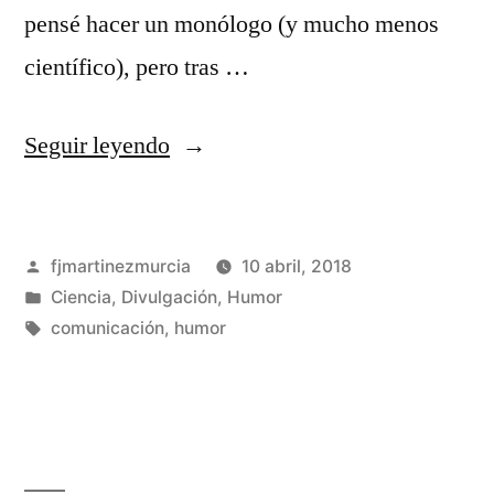
pensé hacer un monólogo (y mucho menos
científico), pero tras …
«¡Finalista
Seguir leyendo
en
Famelab!»
Publicado
fjmartinezmurcia
10 abril, 2018
por
Publicado
Ciencia
,
Divulgación
,
Humor
en
Etiquetas:
comunicación
,
humor
Deja
un
comentario
en
¡Finalista