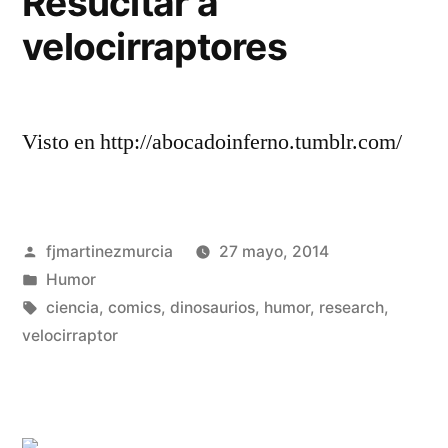
Resucitar a
que…
velocirraptores
Visto en http://abocadoinferno.tumblr.com/
Publicado
fjmartinezmurcia
27 mayo, 2014
por
Publicado
Humor
en
Etiquetas:
ciencia
,
comics
,
dinosaurios
,
humor
,
research
,
velocirraptor
De
un
co
en
Re