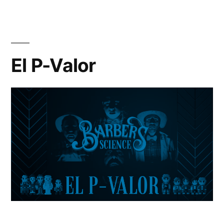
Di
y
Co
–
El P-Valor
El
Mu