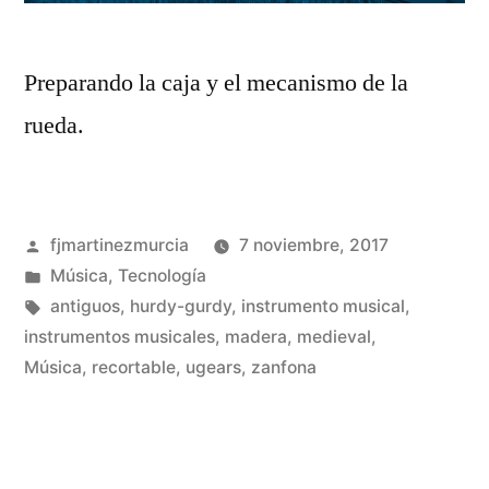
Preparando la caja y el mecanismo de la
rueda.
Publicado
fjmartinezmurcia
7 noviembre, 2017
por
Publicado
Música
,
Tecnología
en
Etiquetas:
antiguos
,
hurdy-gurdy
,
instrumento musical
,
instrumentos musicales
,
madera
,
medieval
,
De
Música
,
recortable
,
ugears
,
zanfona
un
co
en
Co
un