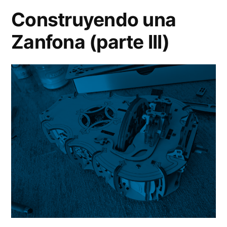
(pa
Construyendo una
IV)
Zanfona (parte III)