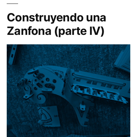
Za
(pa
Construyendo una
V)
Zanfona (parte IV)