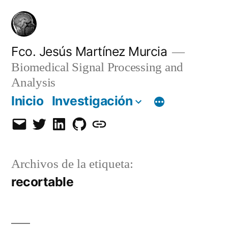
Saltar
al
contenido
Fco. Jesús Martínez Murcia
Biomedical Signal Processing and
Analysis
Inicio
Investigación
Email
Twitter
LinkedIn
GitHub
Orcid
Archivos de la etiqueta:
recortable