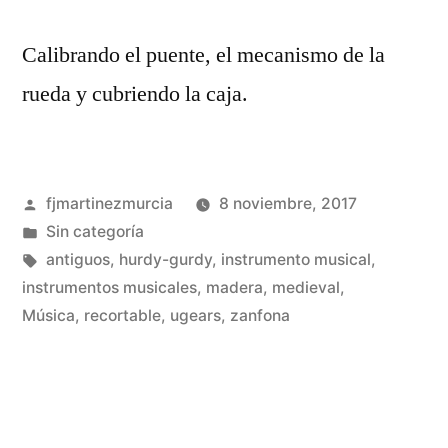
Calibrando el puente, el mecanismo de la
rueda y cubriendo la caja.
Publicado
fjmartinezmurcia
8 noviembre, 2017
por
Publicado
Sin categoría
en
Etiquetas:
antiguos
,
hurdy-gurdy
,
instrumento musical
,
instrumentos musicales
,
madera
,
medieval
,
De
Música
,
recortable
,
ugears
,
zanfona
un
co
en
Co
un