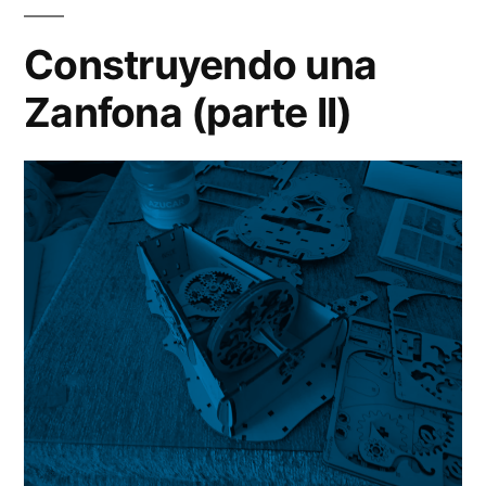
Za
(pa
Construyendo una
III)
Zanfona (parte II)