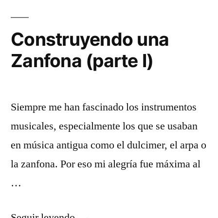
Za
(pa
Construyendo una
II)
Zanfona (parte I)
Siempre me han fascinado los instrumentos
musicales, especialmente los que se usaban
en música antigua como el dulcimer, el arpa o
la zanfona. Por eso mi alegría fue máxima al
…
«Construyendo
Seguir leyendo