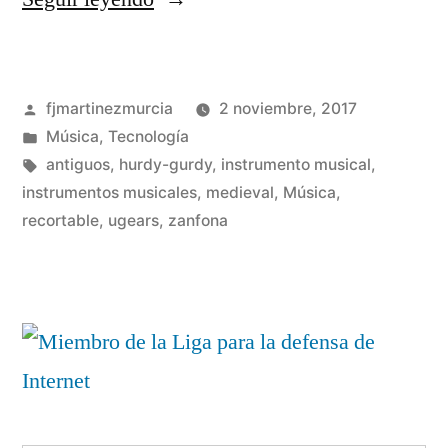
una
Zanfona
Publicado
fjmartinezmurcia
2 noviembre, 2017
(parte
por
Publicado
Música
,
Tecnología
I)»
en
Etiquetas:
antiguos
,
hurdy-gurdy
,
instrumento musical
,
instrumentos musicales
,
medieval
,
Música
,
2
recortable
,
ugears
,
zanfona
co
en
Co
un
Za
(pa
I)