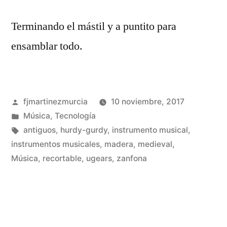
Terminando el mástil y a puntito para
ensamblar todo.
Publicado
fjmartinezmurcia
10 noviembre, 2017
por
Publicado
Música
,
Tecnología
en
Etiquetas:
antiguos
,
hurdy-gurdy
,
instrumento musical
,
instrumentos musicales
,
madera
,
medieval
,
De
Música
,
recortable
,
ugears
,
zanfona
un
co
en
Co
un