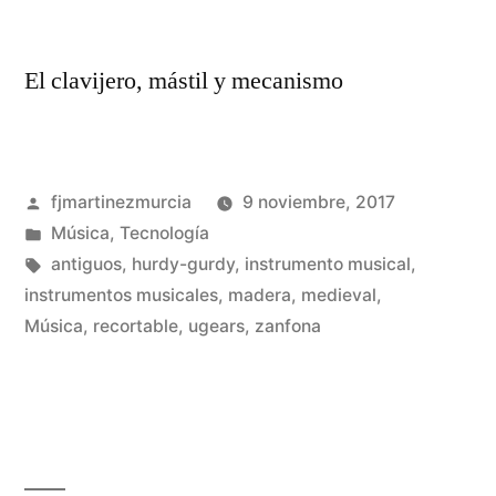
El clavijero, mástil y mecanismo
Publicado
fjmartinezmurcia
9 noviembre, 2017
por
Publicado
Música
,
Tecnología
en
Etiquetas:
antiguos
,
hurdy-gurdy
,
instrumento musical
,
instrumentos musicales
,
madera
,
medieval
,
De
Música
,
recortable
,
ugears
,
zanfona
un
co
en
Co
un
Za