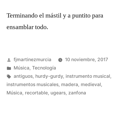
Terminando el mástil y a puntito para
ensamblar todo.
Publicado
fjmartinezmurcia
10 noviembre, 2017
por
Publicado
Música
,
Tecnología
en
Etiquetas:
antiguos
,
hurdy-gurdy
,
instrumento musical
,
instrumentos musicales
,
madera
,
medieval
,
De
Música
,
recortable
,
ugears
,
zanfona
un
co
en
Co
un