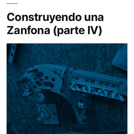
Za
(pa
Construyendo una
V)
Zanfona (parte IV)