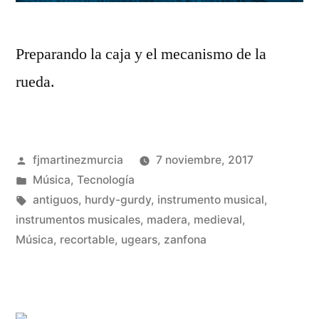
Preparando la caja y el mecanismo de la
rueda.
Publicado
fjmartinezmurcia
7 noviembre, 2017
por
Publicado
Música
,
Tecnología
en
Etiquetas:
antiguos
,
hurdy-gurdy
,
instrumento musical
,
instrumentos musicales
,
madera
,
medieval
,
De
Música
,
recortable
,
ugears
,
zanfona
un
co
en
Co
un