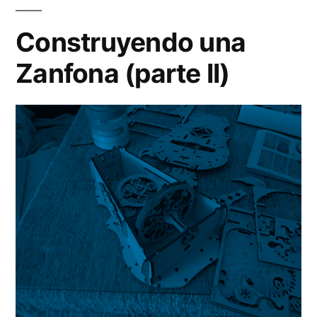
Za
(pa
Construyendo una
III)
Zanfona (parte II)