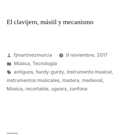
El clavijero, mástil y mecanismo
Publicado
fjmartinezmurcia
9 noviembre, 2017
por
Publicado
Música
,
Tecnología
en
Etiquetas:
antiguos
,
hurdy-gurdy
,
instrumento musical
,
instrumentos musicales
,
madera
,
medieval
,
De
Música
,
recortable
,
ugears
,
zanfona
un
co
en
Co
un
Za