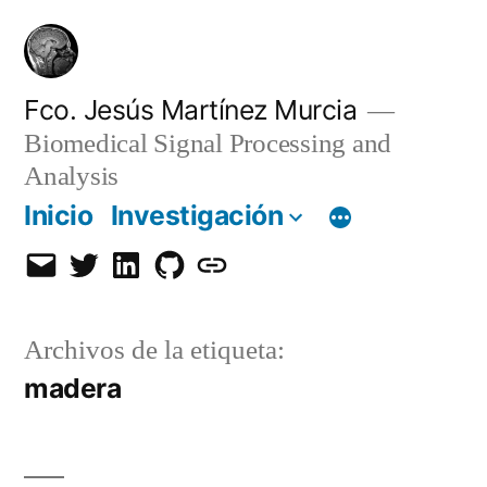
Saltar
al
contenido
Fco. Jesús Martínez Murcia
Biomedical Signal Processing and
Analysis
Inicio
Investigación
Email
Twitter
LinkedIn
GitHub
Orcid
Archivos de la etiqueta:
madera