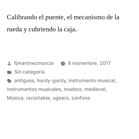
Calibrando el puente, el mecanismo de la
rueda y cubriendo la caja.
Publicado
fjmartinezmurcia
8 noviembre, 2017
por
Publicado
Sin categoría
en
Etiquetas:
antiguos
,
hurdy-gurdy
,
instrumento musical
,
instrumentos musicales
,
madera
,
medieval
,
De
Música
,
recortable
,
ugears
,
zanfona
un
co
en
Co
un