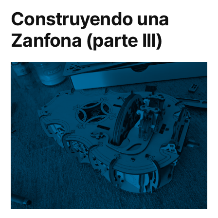
(pa
Construyendo una
IV)
Zanfona (parte III)