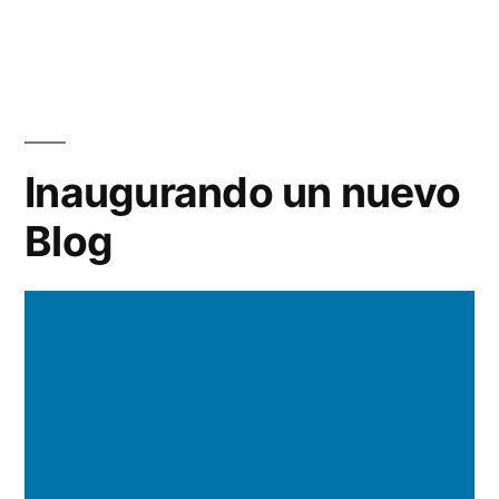
un
co
en
Mi
cha
de
Inaugurando un nuevo
Th
Blog
Mi
Th