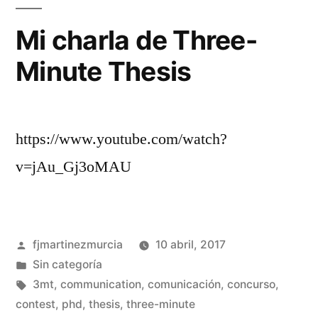
Za
(pa
Mi charla de Three-
III)
Minute Thesis
https://www.youtube.com/watch?
v=jAu_Gj3oMAU
Publicado
fjmartinezmurcia
10 abril, 2017
por
Publicado
Sin categoría
en
Etiquetas:
3mt
,
communication
,
comunicación
,
concurso
,
contest
,
phd
,
thesis
,
three-minute
De