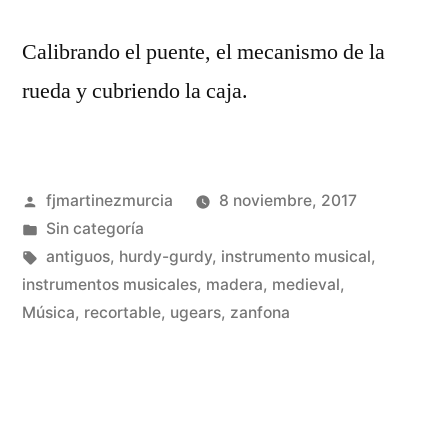
Calibrando el puente, el mecanismo de la
rueda y cubriendo la caja.
Publicado
fjmartinezmurcia
8 noviembre, 2017
por
Publicado
Sin categoría
en
Etiquetas:
antiguos
,
hurdy-gurdy
,
instrumento musical
,
instrumentos musicales
,
madera
,
medieval
,
De
Música
,
recortable
,
ugears
,
zanfona
un
co
en
Co
un