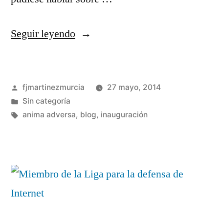
«Inaugurando
Seguir leyendo
un
nuevo
Publicado
fjmartinezmurcia
27 mayo, 2014
Blog»
por
Publicado
Sin categoría
en
Etiquetas:
anima adversa
,
blog
,
inauguración
Deja
un
comentario
en
Inaugurando
un
nuevo