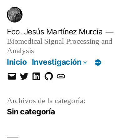
Saltar
al
contenido
Fco. Jesús Martínez Murcia
Biomedical Signal Processing and
Analysis
Inicio
Investigación
Email
Twitter
LinkedIn
GitHub
Orcid
Archivos de la categoría:
Sin categoría