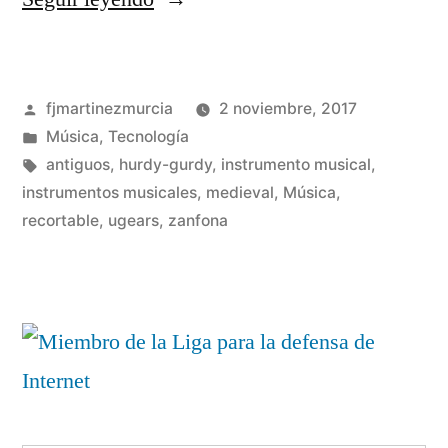
una
Zanfona
Publicado
fjmartinezmurcia
2 noviembre, 2017
(parte
por
Publicado
Música
,
Tecnología
I)»
en
Etiquetas:
antiguos
,
hurdy-gurdy
,
instrumento musical
,
instrumentos musicales
,
medieval
,
Música
,
2
recortable
,
ugears
,
zanfona
co
en
Co
un
Za
(pa
I)