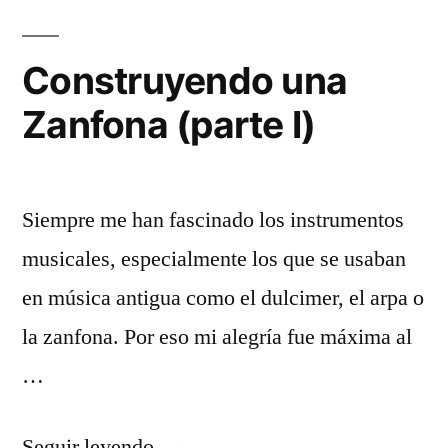
Za
(pa
Construyendo una
II)
Zanfona (parte I)
Siempre me han fascinado los instrumentos
musicales, especialmente los que se usaban
en música antigua como el dulcimer, el arpa o
la zanfona. Por eso mi alegría fue máxima al
…
«Construyendo
Seguir leyendo