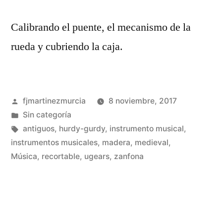
Calibrando el puente, el mecanismo de la
rueda y cubriendo la caja.
Publicado
fjmartinezmurcia
8 noviembre, 2017
por
Publicado
Sin categoría
en
Etiquetas:
antiguos
,
hurdy-gurdy
,
instrumento musical
,
instrumentos musicales
,
madera
,
medieval
,
De
Música
,
recortable
,
ugears
,
zanfona
un
co
en
Co
un