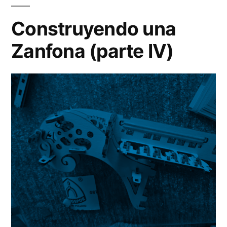
Za
(pa
Construyendo una
V)
Zanfona (parte IV)