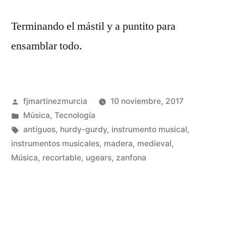
Terminando el mástil y a puntito para
ensamblar todo.
Publicado
fjmartinezmurcia
10 noviembre, 2017
por
Publicado
Música
,
Tecnología
en
Etiquetas:
antiguos
,
hurdy-gurdy
,
instrumento musical
,
instrumentos musicales
,
madera
,
medieval
,
De
Música
,
recortable
,
ugears
,
zanfona
un
co
en
Co
un