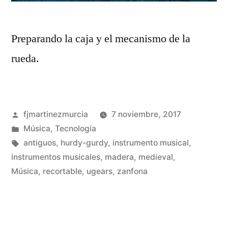
Preparando la caja y el mecanismo de la
rueda.
Publicado
fjmartinezmurcia
7 noviembre, 2017
por
Publicado
Música
,
Tecnología
en
Etiquetas:
antiguos
,
hurdy-gurdy
,
instrumento musical
,
instrumentos musicales
,
madera
,
medieval
,
De
Música
,
recortable
,
ugears
,
zanfona
un
co
en
Co
un