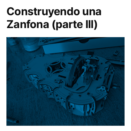
(pa
Construyendo una
IV)
Zanfona (parte III)