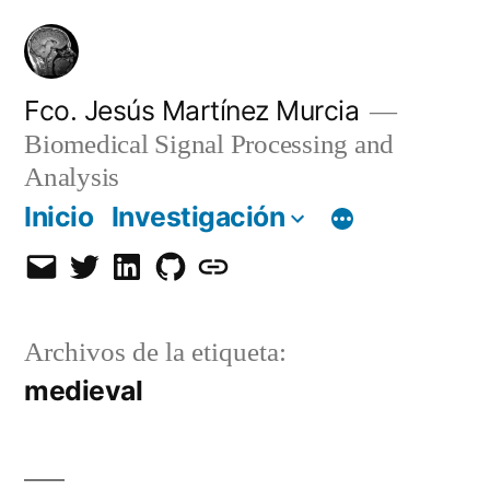
Saltar
al
contenido
Fco. Jesús Martínez Murcia
Biomedical Signal Processing and
Analysis
Inicio
Investigación
Email
Twitter
LinkedIn
GitHub
Orcid
Archivos de la etiqueta:
medieval