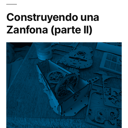
Za
(pa
Construyendo una
III)
Zanfona (parte II)