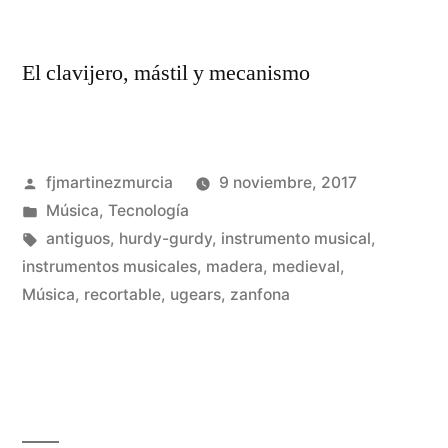
El clavijero, mástil y mecanismo
Publicado
fjmartinezmurcia
9 noviembre, 2017
por
Publicado
Música
,
Tecnología
en
Etiquetas:
antiguos
,
hurdy-gurdy
,
instrumento musical
,
instrumentos musicales
,
madera
,
medieval
,
De
Música
,
recortable
,
ugears
,
zanfona
un
co
en
Co
un
Za