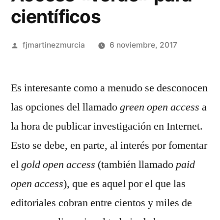
científicos
Publicado
fjmartinezmurcia
6 noviembre, 2017
por
Deja
un
Es interesante como a menudo se desconocen
comenta
las opciones del llamado
green open access
a
en
Opcione
la hora de publicar investigación en Internet.
de
Esto se debe, en parte, al interés por fomentar
Open
el
gold open access
(también llamado
paid
Access
«verde»
open access
), que es aquel por el que las
para
editoriales cobran entre cientos y miles de
científi