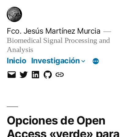
Saltar
al
contenido
Fco. Jesús Martínez Murcia
Biomedical Signal Processing and
Analysis
Inicio
Investigación
Email
Twitter
LinkedIn
GitHub
Orcid
Opciones de Open
Access «verde» para