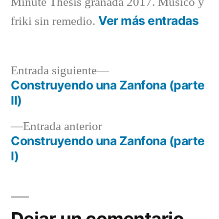
Minute Thesis granada 2017. Músico y
Ver más entradas
friki sin remedio.
Entrada
Entrada siguiente
siguiente:
Construyendo una Zanfona (parte
Navegación
II)
de
Entrada
Entrada anterior
entradas
anterior:
Construyendo una Zanfona (parte
I)
Dejar un comentario