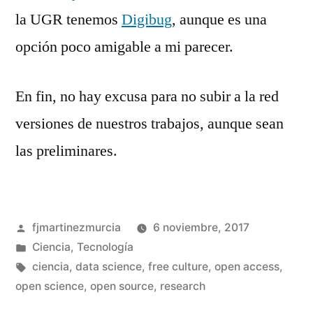
la UGR tenemos
Digibug
, aunque es una
opción poco amigable a mi parecer.
En fin, no hay excusa para no subir a la red
versiones de nuestros trabajos, aunque sean
las preliminares.
Publicado
fjmartinezmurcia
6 noviembre, 2017
por
Publicado
Ciencia
,
Tecnología
en
Etiquetas:
ciencia
,
data science
,
free culture
,
open access
,
open science
,
open source
,
research