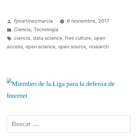
Open
Publicado
fjmartinezmurcia
6 noviembre, 2017
Access
por
Publicado
Ciencia
,
Tecnología
«verde»
en
Etiquetas:
ciencia
,
data science
,
free culture
,
open
para
access
,
open science
,
open source
,
research
De
un
científicos»
co
en
Op
de
Op
Ac
«v
Buscar:
pa
cie