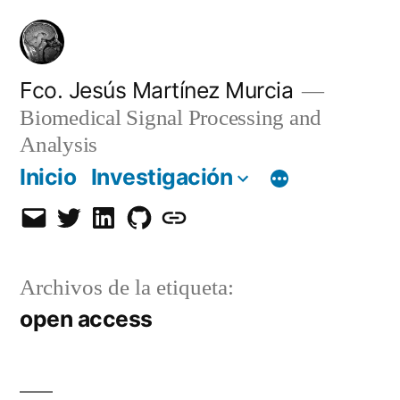
Saltar
al
contenido
Fco. Jesús Martínez Murcia
Biomedical Signal Processing and
Analysis
Inicio
Investigación
Email
Twitter
LinkedIn
GitHub
Orcid
Archivos de la etiqueta:
open access