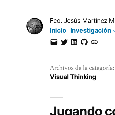
Saltar
al
Fco. Jesús Martínez M
contenido
Inicio
Investigación
Email
Twitter
LinkedIn
GitHub
Orcid
Archivos de la categoría:
Visual Thinking
Jugando c