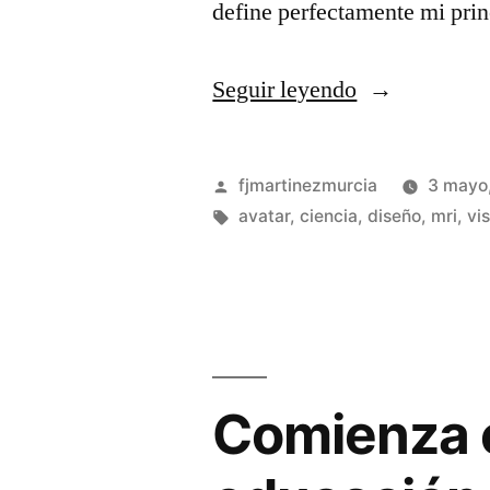
define perfectamente mi prin
«AVATAR
Seguir leyendo
#visualMOO
Publicado
fjmartinezmurcia
3 mayo
por
Etiquetas:
avatar
,
ciencia
,
diseño
,
mri
,
vi
Comienza 