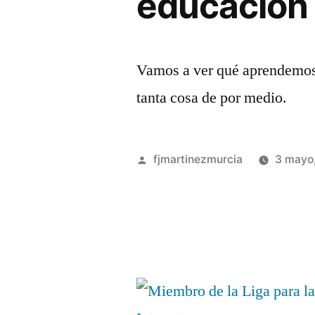
educación
Vamos a ver qué aprendemos 
tanta cosa de por medio.
Publicado
fjmartinezmurcia
3 mayo
por