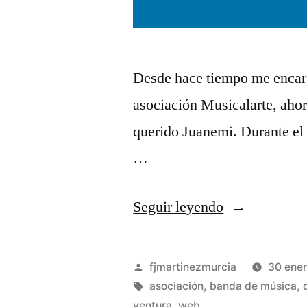
Desde hace tiempo me encargo
asociación Musicalarte, aho
querido Juanemi. Durante el 
…
«Jugando
Seguir leyendo
con
Logos»
Publicado
fjmartinezmurcia
30 ener
por
Etiquetas:
asociación
,
banda de música
,
ventura
,
web