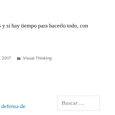
y si hay tiempo para hacerlo todo, con
Publicado
, 2017
Visual Thinking
en
Deja
un
comentario
en
Comienza
Buscar:
el
MOOC