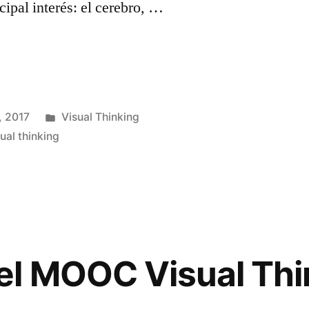
cipal interés: el cerebro, …
C»
Publicado
, 2017
Visual Thinking
en
sual thinking
Deja
un
comentario
en
AVATAR
#visualMOOC
el MOOC Visual Thi