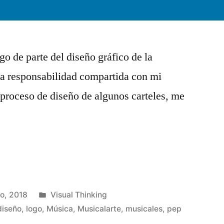
 de parte del diseño gráfico de la
ra responsabilidad compartida con mi
proceso de diseño de algunos carteles, me
Publicado
o, 2018
Visual Thinking
en
diseño
,
logo
,
Música
,
Musicalarte
,
musicales
,
pep
Deja