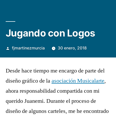
Jugando con Logos
Publicado
fjmartinezmurcia
30 enero, 2018
por
Deja
un
Desde hace tiempo me encargo de parte del
comentario
diseño gráfico de la
asociación Musicalarte
,
en
Jugando
ahora responsabilidad compartida con mi
con
querido Juanemi. Durante el proceso de
Logos
diseño de algunos carteles, me he encontrado