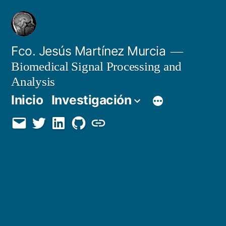
Saltar
al
contenido
Fco. Jesús Martínez Murcia
Biomedical Signal Processing and
Analysis
Inicio
Investigación
Email
Twitter
LinkedIn
GitHub
Orcid