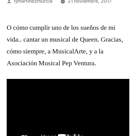
Publicado
fjmartinezmurcia
21 noviembre, 2017
por
Deja
un
O cómo cumplir uno de los sueños de mi
coment
vida.. cantar un musical de Queen. Gracias,
en
Bohemi
cómo siempre, a MusicalArte, y a la
Rhaps
Asociación Musical Pep Ventura.