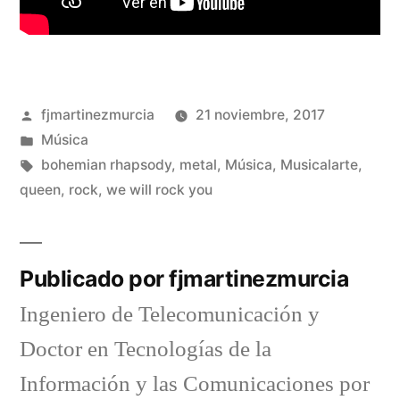
Publicado
fjmartinezmurcia
21 noviembre, 2017
por
Publicado
Música
en
Etiquetas:
bohemian rhapsody
,
metal
,
Música
,
Musicalarte
,
queen
,
rock
,
we will rock you
Publicado por fjmartinezmurcia
Ingeniero de Telecomunicación y
Doctor en Tecnologías de la
Información y las Comunicaciones por