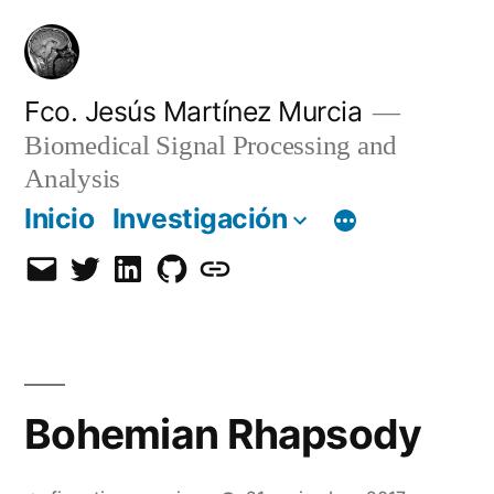
Saltar
al
contenido
Fco. Jesús Martínez Murcia
Biomedical Signal Processing and
Analysis
Inicio
Investigación
Email
Twitter
LinkedIn
GitHub
Orcid
Bohemian Rhapsody