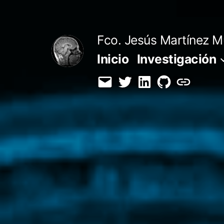
Saltar
al
Fco. Jesús Martínez M
contenido
Inicio
Investigación
Email
Twitter
LinkedIn
GitHub
Orcid