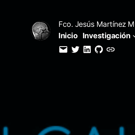
Saltar
al
Fco. Jesús Martínez M
contenido
Inicio
Investigación
Email
Twitter
LinkedIn
GitHub
Orcid