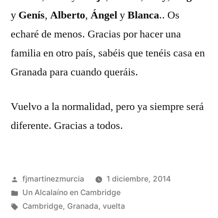
y
Genís
,
Alberto
,
Ángel
y
Blanca
.. Os
echaré de menos. Gracias por hacer una
familia en otro país, sabéis que tenéis casa en
Granada para cuando queráis.
Vuelvo a la normalidad, pero ya siempre será
diferente. Gracias a todos.
Publicado
fjmartinezmurcia
1 diciembre, 2014
por
Publicado
Un Alcalaíno en Cambridge
en
Etiquetas:
Cambridge
,
Granada
,
vuelta