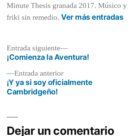
Minute Thesis granada 2017. Músico y
Ver más entradas
friki sin remedio.
Entrada
Entrada siguiente
siguiente:
¡Comienza la Aventura!
Navegación
Entrada
Entrada anterior
de
anterior:
¡Y ya si soy oficialmente
entradas
Cambridgeño!
Dejar un comentario