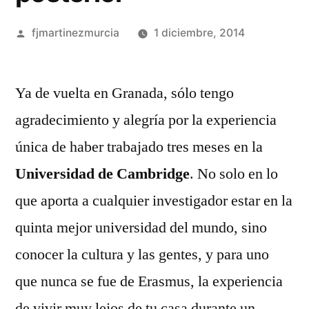
Publicado
fjmartinezmurcia
1 diciembre, 2014
por
Deja
un
Ya de vuelta en Granada, sólo tengo
comentar
agradecimiento y alegría por la experiencia
en
De
única de haber trabajado tres meses en la
vuelta
Universidad de Cambridge
. No solo en lo
a
que aporta a cualquier investigador estar en la
una
vida
quinta mejor universidad del mundo, sino
posterior
conocer la cultura y las gentes, y para uno
que nunca se fue de Erasmus, la experiencia
de vivir muy lejos de tu casa durante un