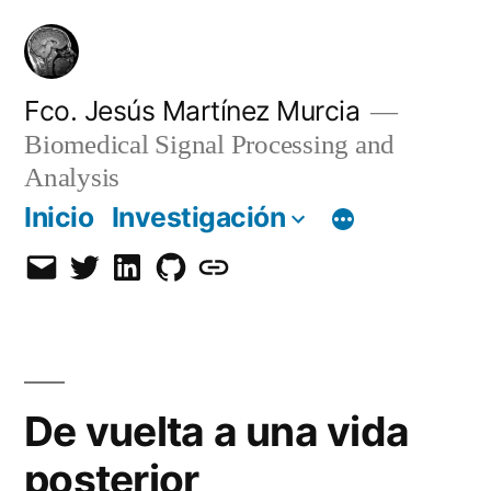
Saltar
al
contenido
Fco. Jesús Martínez Murcia
Biomedical Signal Processing and
Analysis
Inicio
Investigación
Email
Twitter
LinkedIn
GitHub
Orcid
De vuelta a una vida
posterior