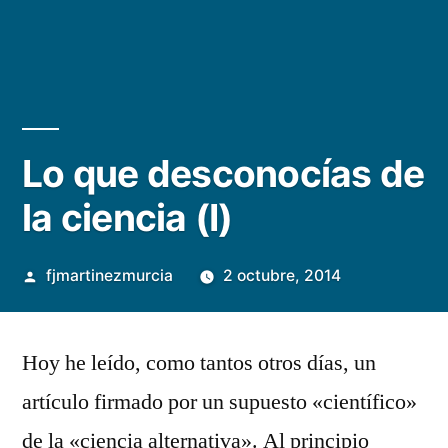
Lo que desconocías de
la ciencia (I)
Publicado
fjmartinezmurcia
2 octubre, 2014
por
1
comentari
Hoy he leído, como tantos otros días, un
en
artículo firmado por un supuesto «científico»
Lo
que
de la «ciencia alternativa». Al principio