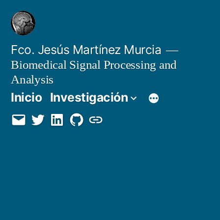
Saltar
al
contenido
Fco. Jesús Martínez Murcia
Biomedical Signal Processing and
Analysis
Inicio
Investigación
Email
Twitter
LinkedIn
GitHub
Orcid