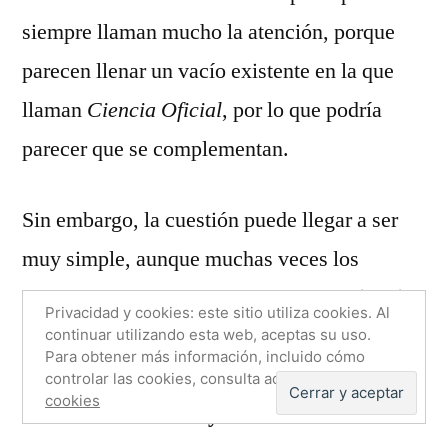
desconocí
siempre llaman mucho la atención, porque
de
parecen llenar un vacío existente en la que
la
ciencia
llaman
Ciencia Oficial
, por lo que podría
(I)
parecer que se complementan.
Sin embargo, la cuestión puede llegar a ser
muy simple, aunque muchas veces los
científicos la olvidamos un poco.
La ciencia
Privacidad y cookies: este sitio utiliza cookies. Al
no es la verdad absoluta. Es el modelo más
continuar utilizando esta web, aceptas su uso.
Para obtener más información, incluido cómo
aproximado a la realidad, y una forma
controlar las cookies, consulta aquí:
Política de
cookies
metódica de buscar y validar dichos