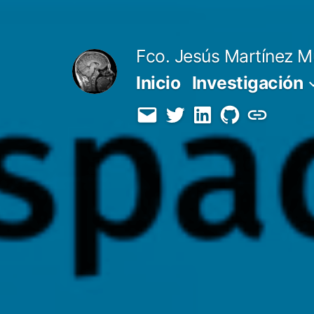
Saltar
al
Fco. Jesús Martínez M
contenido
Inicio
Investigación
Email
Twitter
LinkedIn
GitHub
Orcid