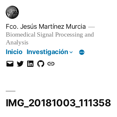
Saltar
al
contenido
Fco. Jesús Martínez Murcia
Biomedical Signal Processing and
Analysis
Inicio
Investigación
Email
Twitter
LinkedIn
GitHub
Orcid
IMG_20181003_111358