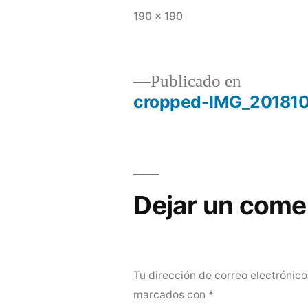
Tamaño
190 × 190
completo
Publicado en
cropped-IMG_201810
Navegación
de
entradas
Dejar un come
Tu dirección de correo electrónico
marcados con
*