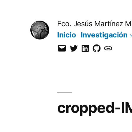
Saltar
al
Fco. Jesús Martínez M
contenido
Inicio
Investigación
Email
Twitter
LinkedIn
GitHub
Orcid
cropped-I