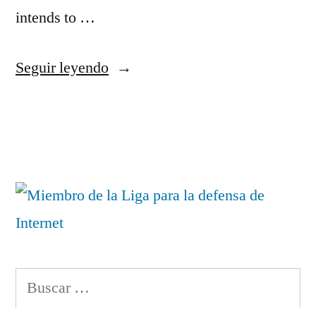
intends to …
«BrainSimulator»
Seguir leyendo
Deja
un
comentario
en
BrainSimulator
Buscar: