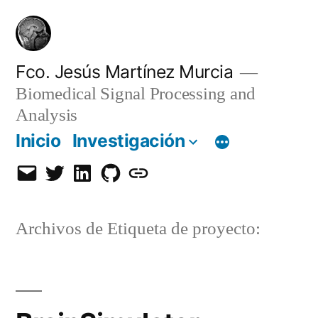
Saltar
al
contenido
Fco. Jesús Martínez Murcia
Biomedical Signal Processing and
Analysis
Inicio
Investigación
Email
Twitter
LinkedIn
GitHub
Orcid
Archivos de Etiqueta de proyecto: