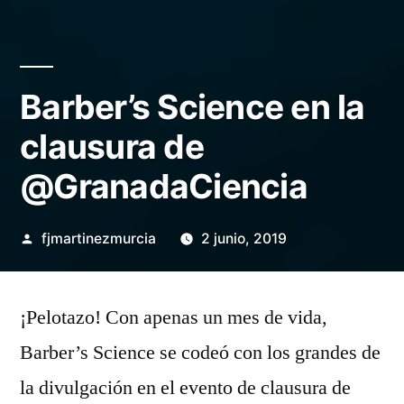
Barber’s Science en la
clausura de
@GranadaCiencia
Publicado
fjmartinezmurcia
2 junio, 2019
por
Deja
un
¡Pelotazo! Con apenas un mes de vida,
comentario
Barber’s Science se codeó con los grandes de
en
Barber’s
la divulgación en el evento de clausura de