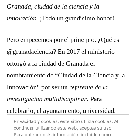
Science
Granada, ciudad de la ciencia y la
en
innovación.
¡Todo un grandísimo honor!
la
clausura
de
Pero empecemos por el principio. ¿Qué es
@GranadaCie
@granadaciencia? En 2017 el ministerio
ortorgó a la ciudad de Granada el
nombramiento de “Ciudad de la Ciencia y la
Innovación” por ser un
referente de la
investigación multidisciplinar
. Para
celebrarlo, el ayuntamiento, universidad,
CSIC y demás instituciones científicas,
Privacidad y cookies: este sitio utiliza cookies. Al
continuar utilizando esta web, aceptas su uso.
elaboraron un programa de actividades de
Para obtener más información, incluido cómo