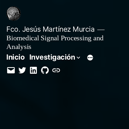
Saltar
al
contenido
Fco. Jesús Martínez Murcia
Biomedical Signal Processing and
Analysis
Inicio
Investigación
Email
Twitter
LinkedIn
GitHub
Orcid