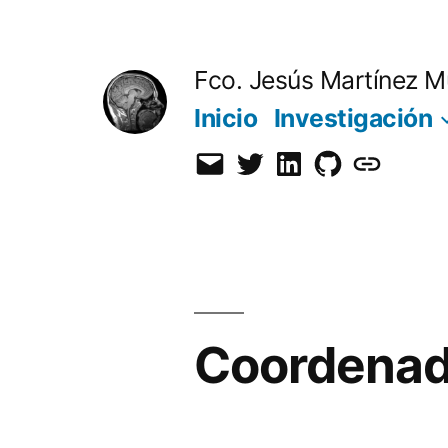
Saltar
al
Fco. Jesús Martínez M
contenido
Inicio
Investigación
Email
Twitter
LinkedIn
GitHub
Orcid
Coordenad