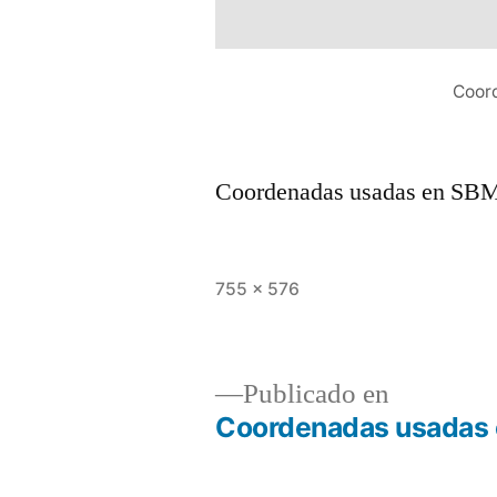
Coor
Coordenadas usadas en SB
Tamaño
755 × 576
completo
Publicado en
Coordenadas usadas
Navegación