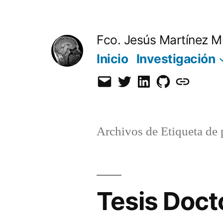
Saltar
al
Fco. Jesús Martínez M
contenido
Inicio
Investigación
Email
Twitter
LinkedIn
GitHub
Orcid
Archivos de Etiqueta de 
Tesis Doct