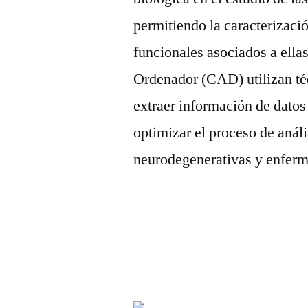
permitiendo la caracterizaci
funcionales asociados a ella
Ordenador (CAD) utilizan téc
extraer información de datos
optimizar el proceso de anál
neurodegenerativas y enfer
Deja
un
comentario
en