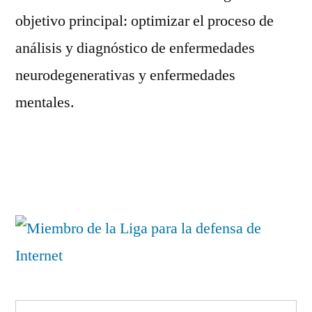
objetivo principal: optimizar el proceso de
análisis y diagnóstico de enfermedades
neurodegenerativas y enfermedades
mentales.
Deja
un
comentario
en
Tesis
Doctoral