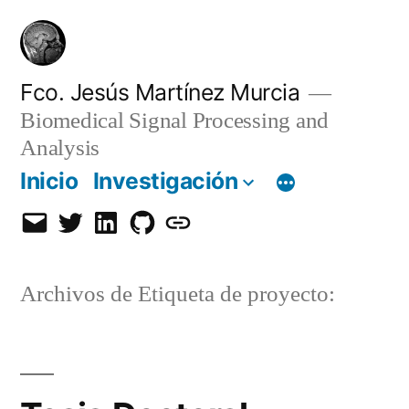
Saltar
al
contenido
Fco. Jesús Martínez Murcia
Biomedical Signal Processing and
Analysis
Inicio
Investigación
Email
Twitter
LinkedIn
GitHub
Orcid
Archivos de Etiqueta de proyecto: